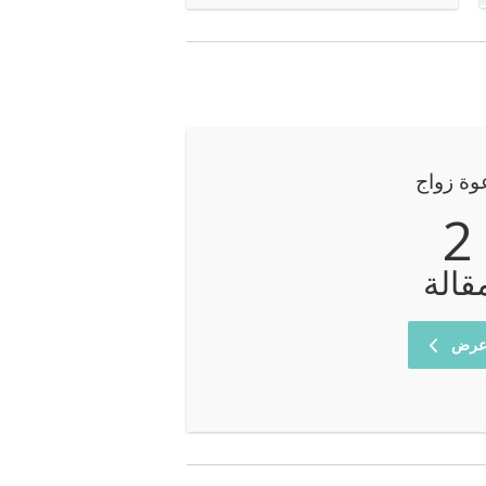
وة زواج
2
قالة
رض