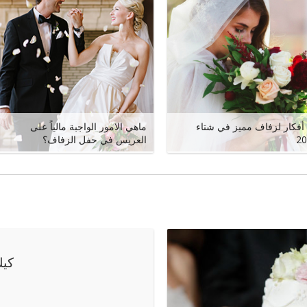
10 أفكار لزفاف مميز في شتاء
ماهي الامور الواجبة مالياً على
20
العريس في حفل الزفاف؟
كيك