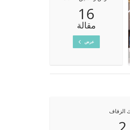
16
مقالة
عرض
 الزفاف
2