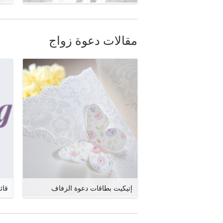
مقالات دعوة زواج
إتيكيت بطاقات دعوة الزفاف
قائ