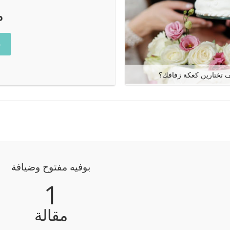
م
ع
 تختارين كعكة زفافك؟
بوفيه مفتوح وضيافة
1
مقالة