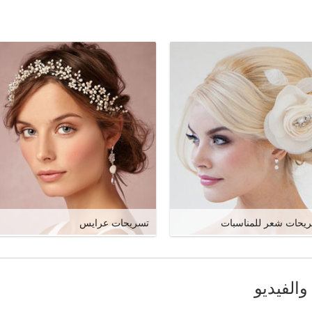
يحات شعر للمناسبات
تسريحات عرايس
والفيديو