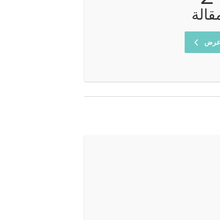
قالة
رض