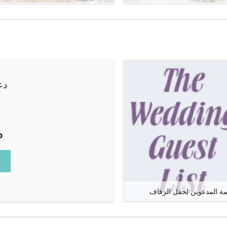
دع
م
ع
مة المدعوين لحفل الزفاف