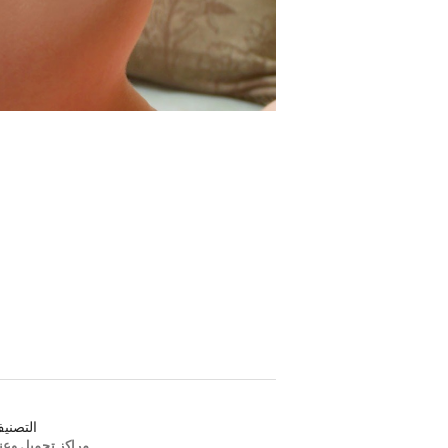
التصني
مراكز تجميل وعنا