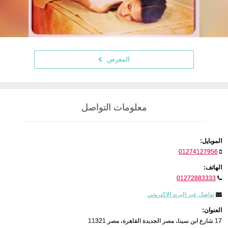
المعرض
معلومات التواصل
الموبايل:
01274127956
الهاتف:
01272883333
تواصل عبر البريد الاكتروني
العنوان:
17 شارع ابن سينا​​، مصر الجديدة القاهرة، مصر 11321