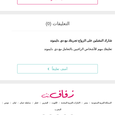
التعليقات (0)
شارك المقبلين على الزواج تجربتك مع دي .دايموند
تعليقك مهم للأشخاص الراغبين بالتعامل مع دي .دايموند
أضف تعليقاً
المملكة العربية السعودية
مصر
الامارات العربية المتحدة
الكويت
البحرين
قطر
سلطنة عمان
لبنان
تونس
المغرب