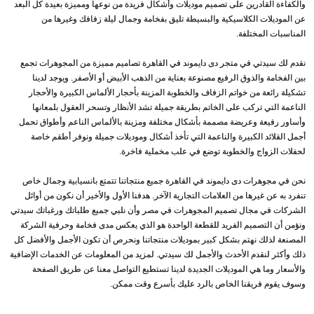
والكفاءة القادرين على تصميم موديلات وأشكال فريدة من نوعها ومميزة بعيدة كل البعد
عن الموديلات الكلاسيكية والبسيطة تليق بفخامة وجمال ليلة زفافك وغيرها من
المناسبات المختلفة.
نقدم لك سيدتي في متجر دى دايموند في القاهرة تصاميم مميزة من المجوهرات تجمع
بين الفخامة والذوق الرفيع مصنوعة بعناية من الذهب الأبيض أو الأصفر. ويوجد لدينا
تشكيلة رائعة من خواتم الزفاف والخطوبة المزينة بأحجار الألماس الكبيرة والأحجار
الناعمة التي تركب على الخاتم بطريقة جميلة تشد الأنظار وتسحر العقول بلمعانها
وأساور رفيعة وعريضة مصممة بأشكال مختلفة ومزينة بالألماس الناعم وأطواق تحمل
أجمل القلائد الكبيرة والناعمة التي تأخذ أشكال وموديلات جميلة ونوفر أطقم خاصة
لحفلات الزواج والخطوبة توضع في علب مخملية فاخرة.
نحن في مجوهرات دى دايموند في القاهرة جميع منتجاتنا تتمتع بانسيابية وجمال خاص
تنفرد به عن غيرها من العلامات التجارية الآخر. هدفنا الأول والأخير أن نكون من أوائل
الشركات في مجال تصميم المجوهرات في مصر وأن نلبي جميع طلباتك ورغباتك سيدتي
ونؤمن أن التصميم الفريد للقطعة الواحدة هو الذي يعكس مدى فخامة وحرفية الشركة
المصنعة لذلك نهتم بشكل كبير بموديلات منتجاتنا ونحرص أن تكون الأجمل والأفضل كل
ذلك وأكثر لنقدم الأحدث والأجمل لك سيدتي. لمزيد من المعلومات عن الخدمات الإضافية
والأسعار وما هي الموديلات الجديدة لدينا تستطيع التواصل معنا عن طريق الصفحة
وسوف يقوم فريقنا الخاص بالرد عليك بأسرع وقت ممكن.