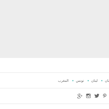
ان
لبنان
تونس
المغرب