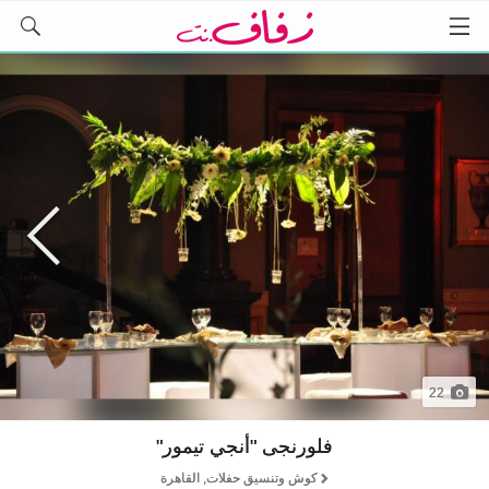
22
فلورنجى "أنجي تيمور"
كوش وتنسيق حفلات, القاهرة