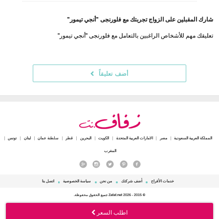
شارك المقبلين على الزواج تجربتك مع فلورنجى "أنجي تيمور"
تعليقك مهم للأشخاص الراغبين بالتعامل مع فلورنجى "أنجي تيمور"
أضف تعليقاً
المملكة العربية السعودية
مصر
الامارات العربية المتحدة
الكويت
البحرين
قطر
سلطنة عمان
لبنان
تونس
المغرب
خدمات الأفراح
أضف شركتك
من نحن
سياسة الخصوصية
اتصل بنا
© 2015 - 2026 Zafaf.net جميع الحقوق محفوظة.
اطلب السعر