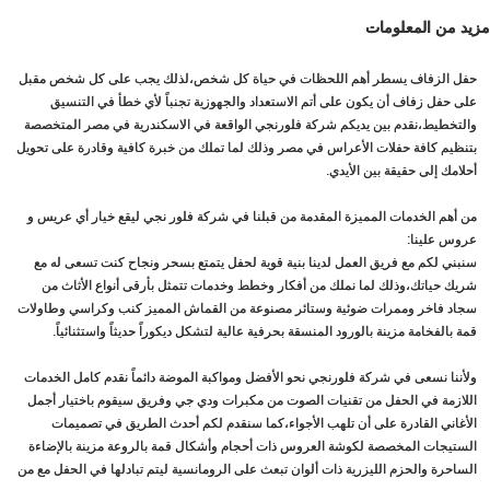
مزيد من المعلومات
حفل الزفاف يسطر أهم اللحظات في حياة كل شخص،لذلك يجب على كل شخص مقبل
على حفل زفاف أن يكون على أتم الاستعداد والجهوزية تجنباً لأي خطأ في التنسيق
والتخطيط،نقدم بين يديكم شركة فلورنجي الواقعة في الاسكندرية في مصر المتخصصة
بتنظيم كافة حفلات الأعراس في مصر وذلك لما تملك من خبرة كافية وقادرة على تحويل
أحلامك إلى حقيقة بين الأيدي.
من أهم الخدمات المميزة المقدمة من قبلنا في شركة فلور نجي ليقع خيار أي عريس و
عروس علينا:
سنبني لكم مع فريق العمل لدينا بنية قوية لحفل يتمتع بسحر ونجاح كنت تسعى له مع
شريك حياتك،وذلك لما نملك من أفكار وخطط وخدمات تتمثل بأرقى أنواع الأثاث من
سجاد فاخر وممرات ضوئية وستائر مصنوعة من القماش المميز كنب وكراسي وطاولات
قمة بالفخامة مزينة بالورود المنسقة بحرفية عالية لتشكل ديكوراً حديثاً واستثنائياً.
ولأننا نسعى في شركة فلورنجي نحو الأفضل ومواكبة الموضة دائماً نقدم كامل الخدمات
اللازمة في الحفل من تقنيات الصوت من مكبرات ودي جي وفريق سيقوم باختيار أجمل
الأغاني القادرة على أن تلهب الأجواء،كما سنقدم لكم أحدث الطريق في تصميمات
الستيجات المخصصة لكوشة العروس ذات أحجام وأشكال قمة بالروعة مزينة بالإضاءة
الساحرة والحزم الليزرية ذات ألوان تبعث على الرومانسية ليتم تبادلها في الحفل مع من