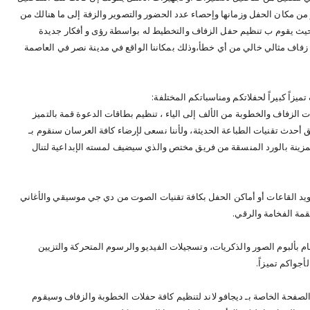
 من مكان الحفل وزمانها وإحصاء عدد الحضور والتصوير والزفة إلى ما هنالك من
حيث يقوم ب تنظيم حفل الزفاف والتخطيط له بواسطة رؤى و أفكار جديدة
ف مثالي خالي من أي خطأ،وذلك بمكاننا الواقع في مدينة نصر في العاصمة
زاً كبيراً لحفلاتكم ومناسباتكم المختلفة:
ت الزفاف والخطوبة من الألف إلى الياء ، تنظيم بطاقات الدعوة قمة بالتميز
أحدث تقنيات الطباعة الحديثة، ولأننا نسعى لإرضاء كافة العرسان سنقوم بـ
لمزينة بالورد المنسقة من فريق مختص والذي سيضيف لمسته الإبداعية لتنال
يد القاعات أو أماكن الحفل بكافة تقنيات الصوت من دي جي موسيقي والأغاني
قمة الفخامة والرقي.
م بألبوم الصور والذكريات، وتسجيلات الفيديو والرسوم المتحركة والتزيين
لأجواكم تميزاً.
 الصفحة الخاصة بـ ديجافو لاند لتنظيم كافة حفلات الخطوبة والزفاف وسيقوم