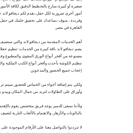
صغيرة أو كبيرة،سارع بالتخطيط الدقيق لكافة الأمور
أمور أخرى ضرورية لكل حفل،نقدم لكم ديجافو لاند 
وفريدة ، سوف نساعدك على تحقيق حلمك في حفل زفا
القاهرة في مصر.
أهم الخدمات المقدمة من ديجافو لاند والتي ستضيف تمي
يضم ديجافو لاند باقة كبيرة من الخدمات: تنظيم حفلا
مصنوعة من أفخر أنواع الورق المقوى والمطبوع وفق 
تنظيم الكوشة بأحدث وأفخر أنواع الكنب الملكية وا
إعجاب جميع الحضور والمدعوين
ولكي يتم إضافة أجواء من الحماس للحضور سيتم تزو
وأوراق على الطاولات لتزيد من جمال المكان ويبدو ب
ولأننا نسعى للتميز يوجد فريق متخصص يقوم بالإهتما
بالبالونات والأزهار. والاهتمام بالألعاب النارية لتضيف 
لا تترددوا بالتواصل معنا على الأرقام الموجودة على