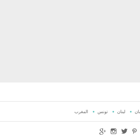
ان
لبنان
تونس
المغرب