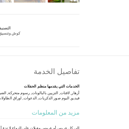
التصني
كوش وتنسيق
تفاصيل الخدمة
الخدمات التي يقدمها منظم الحفلات
أزهار, لافتات, التزيين بالبالونات, رسوم متحركة, الض
فيديو, البوم صور الذكريات, الدعوات, اوراق الطاولا
صوت واغاني, العاب نارية, ليلة الغمرة, الكوشة, تنظ
الخطوبة, تنظيم كروت الدعوة, تنظيم حفلات الزفاف
مزيد من المعلومات
إلى كل عريس أو عروس مقبلان على الزواج لا تدع أ