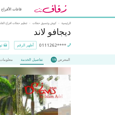
قاعات الأفراح
الرئيسية
›
كوش وتنسيق حفلات
›
تنظيم حفلات افراح القا
ديجافو لاند
0111262****
أظهر الرقم
تو
المعرض
تفاصيل الخدمة
معلومات 
19