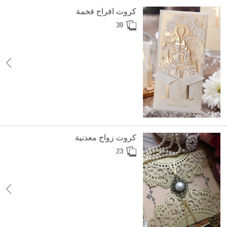
كروت افراح فخمة
39
كروت زواج معدنية
23