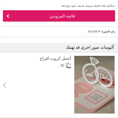
يمكنكم ايجاد افضل مزودي تصنيف دعوة زواج هنا!
قائمة المزودين
رقم الصورة:
ZF219074
ألبومات صور اخرى قد تهمك
أجمل كروت افراح
25