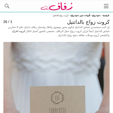
الرئيسية
›
دعوة زواج
›
ألبومات صور دعوة زواج
›
كروت زواج بالدانتيل
كروت زواج بالدانتيل
1 / 26
إن كنت ستعتمدين قماش الدانتيل ليكون محور موضوع زفافك وفستان زفاف دانتيل، فلم لا تختارين
قماش الدانتيل أيضاً ليزيّن كروت زواج حفل الزفاف. تصفحي بالصور أجمل افكار
كروت افراح
واكتشفي أروع موديلات بطاقة دعوة زواج بالدانتيل.