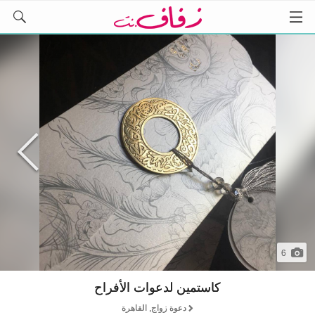
6
كاستمين لدعوات الأفراح
دعوة زواج, القاهرة