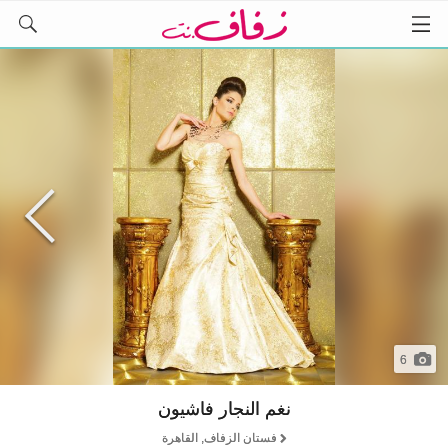
6
نغم النجار فاشيون
فستان الزفاف, القاهرة