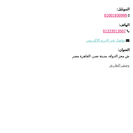
الموبايل:
01001930999
الهاتف:
01223513507
تواصل عبر البريد الاكتروني
العنوان:
ش معز الدولة، مدينة نصر، القاهرة مصر
وصف الطريق