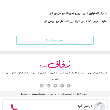
شارك المقبلين على الزواج تجربتك مع دريس كود
تعليقك مهم للأشخاص الراغبين بالتعامل مع دريس كود
أضف تعليقاً
المملكة العربية السعودية
مصر
الامارات العربية المتحدة
الكويت
البحرين
قطر
سلطنة عمان
لبنان
تونس
المغرب
خدمات الأفراح
أضف شركتك
من نحن
سياسة الخصوصية
اتصل بنا
© 2015 - 2026 Zafaf.net جميع الحقوق محفوظة.
دريس كود