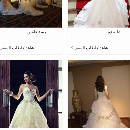
8
8
اتيليه نور
لمسة فاشن
شاهد / اطلب السعر
شاهد / اطلب السعر
6
9