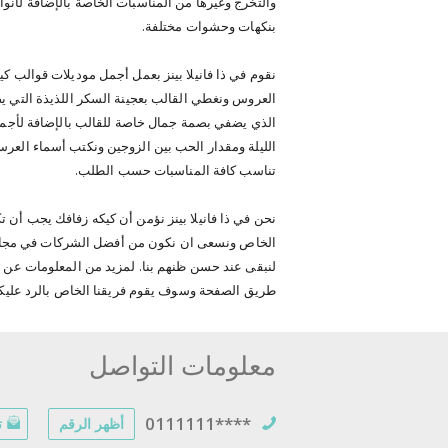
والتخرج وغيرها من المناسبات الخاصة بالإضافة لأنو
بنكهات وحشوات مختلفة.
نقوم في ذا فانيلا بينز بعمل أجمل موديلات قوالب 
العروس ونغطي القالب بعجينة السكر اللذيذة التي ي
الذي يضفي بصمة جمال خاصة للقالب بالإضافة لأجمل 
الليلة ومقدار الحب بين الزوجين ونكتب أسماء العرس
تناسب كافة المناسبات حسب الطلب.
نحن في ذا فانيلا بينز نؤمن أن كيكه زفافك يجب أن
الخاص ونسعى ان نكون من أفضل الشركات في مجال ا
لنبقى عند حسن ظنهم بنا. لمزيد من المعلومات عن ا
طريق الصفحة وسوف يقوم فريقنا الخاص بالرد علي
معلومات التواصل
0111111****
أظهر الرقم
ت