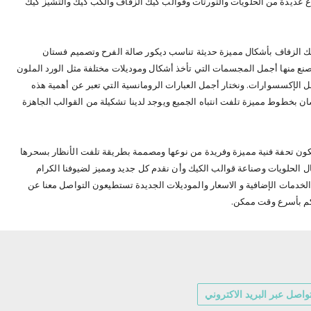
اع عديدة من الحلويات والتورتات وقوالب كيك الزفاف والكب كيك والتشيز كيك
كيك الزفاف بأشكال مميزة حديثة تناسب ديكور صالة الفرح وتصميم فستان
صنع منها أجمل المجسمات التي تأخذ أشكال وموديلات مختلفة مثل الورد الملون
الإكسسوارات. ونختار أجمل العبارات الرومانسية التي تعبر عن أهمية هذه
ان بخطوط مميزة تلفت انتباه الجميع ويوجد لدينا تشكيلة من القوالب الجاهزة
 تكون تحفة فنية مميزة وفريدة من نوعها ومصممة بطريقة تلفت الأنظار بسحرها
لحلويات وصناعة قوالب الكيك وأن نقدم كل جديد ومميز لضيوفنا الكرام
لخدمات الإضافية و الاسعار والموديلات الجديدة تستطيعون التواصل معنا عن
كم بأسرع وقت ممكن.
واصل عبر البريد الاكتروني