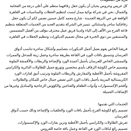
كل عريس وعروس يحبان أن يكون حفل زفافهما منظم على أعلى درجة من الفخامة
والجمال، نحن في شركة بوكية ميدل ايست لتنظيم الحفلات والمناسبات في القاهرة
الواقعة في حي النزهة الجديدة - شارع محمد كامل حسين نضمن لكم أن يكون حفل
زفافكما ساحر واستثنائي. نتميز في الشركة بتقديم العديد من الخدمات المتعلقة بتنظيم
قاعة الفرح من الألف إلى الياء ولدينا فريق عمل محترف مؤلف من أفضل المصممين
والمنسقين من ذوي الخبرة في مجال تصميم الديكورات وتنظيم الحفلات في القاهره.
فريقنا الخاص يقوم بعمل أجمل الديكورات بتصاميم وأشكال ساحرة تناسب أذواق
العرسان وتنسيق باقات الورد في القاعة بطريقة ساحرة وعمل زينة للمدخل والممرات
والممشى الخاص للعرسان بأجمل أعمدة الورد والإضاءة والربطات والأقمشة الملونة
وتصميم خاص لكوشة الزفاف بأيدي مختصين وتوزيع جميل للطاولات الدائرية والكراسي
المفروشة بأجمل الأغطية والمفارش والربطات الملونة وترتيب أنيق لفازات الورد
الكريستالية المزينة بأجمل باقات الورد التي تضفي جمال خاص للمكان والطاولات
وأفخم الإكسسوارات وأدوات الطعام والفناجين والكؤوس الزجاجية والمناديل وغيرها من
الإضافات الجميلة.
الخدمات التي نقدمها:
تصميم رائع لكوشة الفرح بأجمل باقات الورد والخلفيات والإضاءة وذلك حسب أذواق
العرسان.
تفرش الطاولات والكراسي بأجمل الأغطية وتزين بفازات الورد والإكسسوارات.
تصميم رائع لباقات الورد في القاعة وعمل باقة خاصة للعروس.