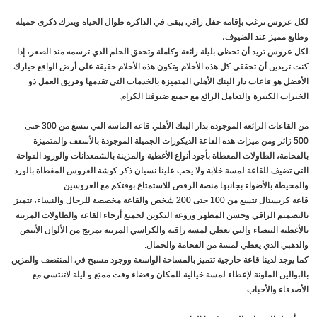
لكل عروس ترغب بإقامة حفل راقي يبقى في الذاكرة طوال الحياة ويترك ذكرى جميلة
وطابع مميز عند الضيوف،
لكل عروس تريد أن تحظى بليلة رائعة وكاملة وتحقق الحلم الذي ترسمه منذ الصغر، إذا
كنت تريدين أن تحققي كل هذه الأحلام وتكون هذه الأحلام حقيقة على أرض الواقع خيارك
الأفضل هو قاعات دار البنك الأهلي المتميزة بالخدمات التي تقدمها وفريق العمل ذو
الخبرات الكبيرة والتعامل الرائع مع جميع ضيوفنا الكرام.
من القاعات الرائعة الموجودة بدار البنك الأهلي قاعة الماسة التي تتسع من 300 حتى
500 زائر ومن ميزات هذه القاعة الديكورات الجميلة الموجودة بالأسقف والمتميزة
بالفخامة، الطاولات المغطاة بأجود أنواع الأغطية والمزينة بالشمعدانات والورود الفواحة
التي تضيف للقاعة لمسة خلابة ولا يجب علينا نسيان ذكر كوشة العروس المغطاة بالورد
والمحيطة بالأضواء بجانبها منصة الرقص للاستمتاع بوقتكم مع العروسين.
قاعة كريستال تتسع من 100 حتى 200 شخص والقاعة مخصصة للرجال والنساء، تتميز
بالتصميم الراقي وحسن المظهر وروعة التكوين لجميع أرجاء القاعة والطاولات المزينة
بالأغطية البيضاء والتي تعطي لمسة راقية والكراسي المزينة بمزيج من الألوان الأبيض
والذهبي الذي يعطي لمسة من الفخامة والجمال.
كما يوجد لدينا قاعة خارجية تتميز بالمساحة الواسعة ووجود مسبح في المنتصف والمزين
بالبوالين الملونة لإعطاء لمسة خيالية للمكان وقضاء وقت ممتع و ليلة لاتنتسى مع
الأصدقاء والأحباب