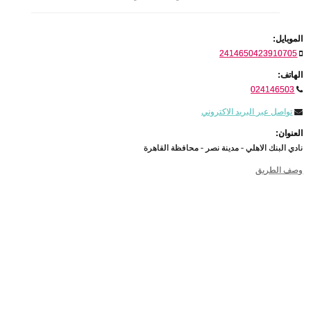
الموبايل:
2414650423910705
الهاتف:
024146503
تواصل عبر البريد الاكتروني
العنوان:
نادي البنك الاهلي - مدينة نصر - محافظة القاهرة
وصف الطريق