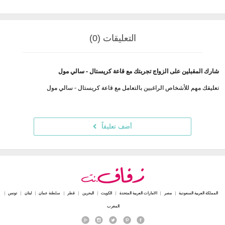
التعليقات (0)
شارك المقبلين على الزواج تجربتك مع قاعة كريستال - سالي مول
تعليقك مهم للأشخاص الراغبين بالتعامل مع قاعة كريستال - سالي مول
أضف تعليقاً
المملكة العربية السعودية
مصر
الامارات العربية المتحدة
الكويت
البحرين
قطر
سلطنة عمان
لبنان
تونس
المغرب