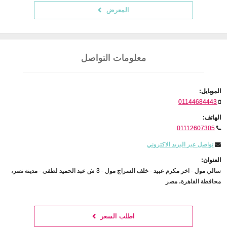
المعرض
معلومات التواصل
الموبايل:
01144684443
الهاتف:
01112607305
تواصل عبر البريد الاكتروني
العنوان:
سالي مول - اخر مكرم عبيد - خلف السراج مول - 3 ش عبد الحميد لطفى - مدينة نصر،
محافظة القاهرة، مصر
اطلب السعر