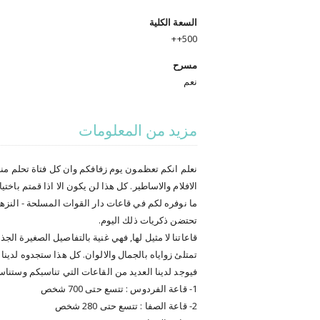
السعة الكلية
500++
مسرح
نعم
مزيد من المعلومات
نعلم انكم تعظمون يوم زفافكم وان كل فتاة تحلم منذ
الافلام والاساطير. كل هذا لن يكون الا اذا قمتم باخ
ما نوفره لكم في قاعات دار القوات المسلحة - النزهة 
تحتضن ذكريات ذلك اليوم.
قاعاتنا لا مثيل لها, فهي غنية بالتفاصيل الصغيرة الج
تمتلئ زواياه بالجمال والالوان. كل هذا ستجدوه لدينا
فيوجد لدينا العديد من القاعات التي تناسبكم وستنا
1- قاعة الفردوس : تتسع حتى 700 شخص
2- قاعة الصفا : تتسع حتى 280 شخص