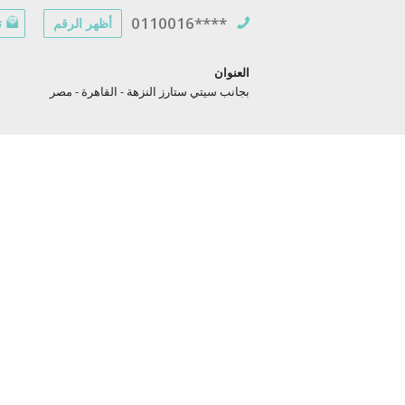
0110016****
أظهر الرقم
ت
العنوان
بجانب سيتي ستارز النزهة - القاهرة - مصر