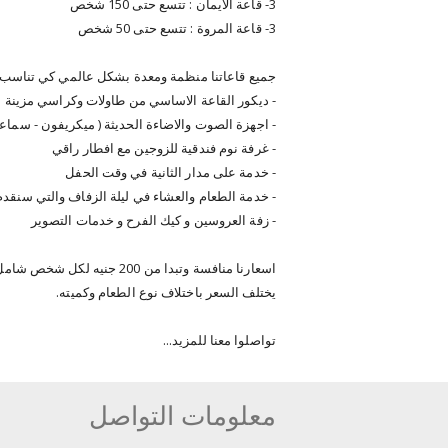
3- قاعة الايمان : تتسع حتى 150 شخص
3- قاعة المروة : تتسع حتى 50 شخص
جميع قاعاتنا منظمة ومعدة بشكل عالمي كي تناسب ح
- ديكور القاعة الاساسي من طاولات وكراسي مزينة ب
- اجهزة الصوت والاضاءة الحديثة ( ميكريفون - سماع
- غرفة نوم فندقية للزوجين مع افطار راقي
- خدمة على مدار الثانية في وقت الحفل
- خدمة الطعام والعشاء في ليلة الزفاف والتي سنقدم ل
- زفة العروسين و كيك الفرح و خدمات التصوير
اسعارنا منافسة وتبدا من 200 جنيه لكل شخص شامل العشاء والحجز.
يختلف السعر باختلاف نوع الطعام وكميته.
تواصلوا معنا للمزيد...
معلومات التواصل