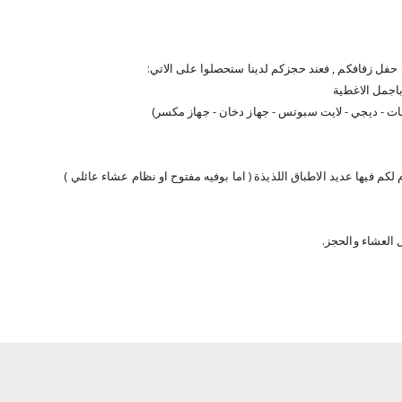
فل زفافكم , فعند حجزكم لدينا ستحصلوا على الاتي:
اجمل الاغطية
ات - ديجي - لايت سبوتس - جهاز دخان - جهاز مكسر)
كم فيها عديد الاطباق اللذيذة ( اما بوفيه مفتوح او نظام عشاء عائلي )