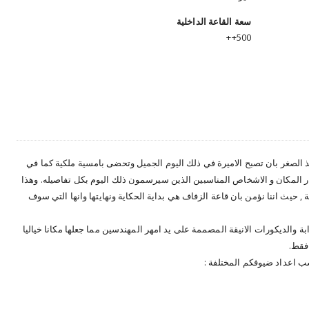
سعة القاعة الداخلية
500++
 الصغر بان تصبح الاميرة في ذلك اليوم الجميل وتحضى بامسية ملكية كما في
تيار المكان و الاشخاص المناسبين الذين سيرسمون ذلك اليوم بكل تفاصيله. وهذا
, حيث اننا نؤمن بان قاعة الزفاف هي بداية الحكاية ونهايتها وانها التي سوف
ذابة والديكورات الانيقة المصممة على يد امهر المهندسين مما جعلها مكانا خياليا
 فقط.
سب اعداد ضيوفكم المختلفة :