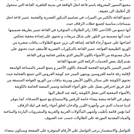
مجمع النسور المعروفة باسم قاعة انجل الواقعة في مدينة القاهرة، القاعة التي ستحول
كل أحلامك الى حقيقة،
تتمتع القاعة بالكثير من الميزات في تصاميم الديكور العصرية والفخمة. تتميز قاعة انجل
بمساحات مناسبة لجميع حفلات الزفاف حيث
أنها تتسع من 100حتى 180 زائر.الطاولات المتوفرة في القاعة تتميز بطريقة تصميمها
حيث أنها مصممة من البلور على شكل مربعات و تحتوي على إضاءة مخفية تنعكس
اضاءتها على جميع أرجاء القاعة، إضافة الى تزين جميع الطاولات بباقات صغيرة من
الورود الطبيعية الفواحة، تتميز القاعة بالديكورات العصرية للأسقف حيث تحتوي على
حبال مصنوعة من الأضواء باللون الأبيض الذي يعكس فخامة ورقي القاعة.
نقدم إليك بعض الخدمات الرائعة التي تقدمها القاعة:
الممر المميز بالنوعية الفخمة للسجاد باللون الأحمر و يتمتع الممر بالمساحة الواسعة
لإقامة زفة خاصة للعروسين وينتهي الممر عند كوشة العروس التي تتمتع بالفخامة حيث
تحتوي الكوشة على ستائر باللون الأبيض ومزينة بباقات من الورود الفواحة المنسقة من
قبل فريق احترافي يعمل على خلق أجواء الفخامة وتتميز المنصة الخاصة بالكوشة
بالأضواء المخفية التي تجعل الكوشة رائعة عند النظر اليها.
يتوفر في القاعة منصة بيضاء خاصة للرقص والاستمتاع مع جميع الاصدقاء، كما يتوفر
لدينا خدمات الدي جي وأجهزة الليزر والدخان لخلق أجواء رائعة في ليلة الزفاف.
كما نؤمن قائمة بأطيب وأشهى المأكولات العربية والغربية والمشروبات الباردة والساخنة
والمياه المعدنية الموزعة على الطاولات حسب عدد الضيوف.
للتواصل والاستفسار يرجى التواصل على الأرقام المتوفرة على الصفحة وسنكون سعداء