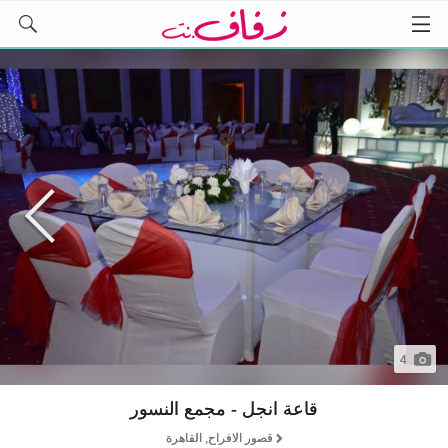
4
قاعة انجل - مجمع النسور
قصور الافراح, القاهرة