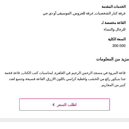
الخدمات المقدمة
غرفة كبار الشخصيات, غرفة للعروس, الموسيقى أو دي جي
القاعة مخصصة لـ
للرجال والنساء
السعة الكلية
300-500
مزيد من المعلومات
قاعة المروة في مسجد الرحمن الرحيم في القاهرة, لمناسبات كتب الكتاب, قاعة فخمة
جدا بديكور رائع من الخشب واغطية كراسي باللون الازرق, القاعة فسيحة وتتسع لعدد
كبير من المعازيم.
اطلب السعر