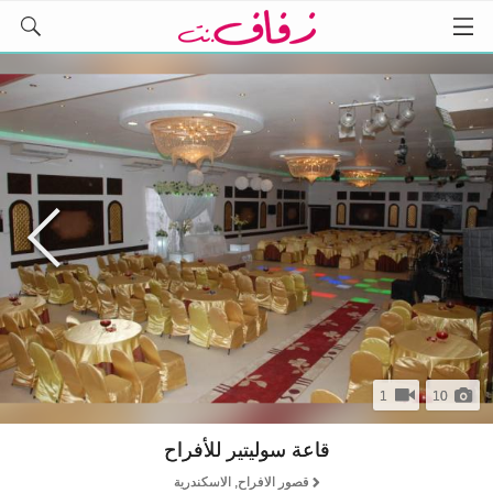
1
10
قاعة سوليتير للأفراح
قصور الافراح, الاسكندرية