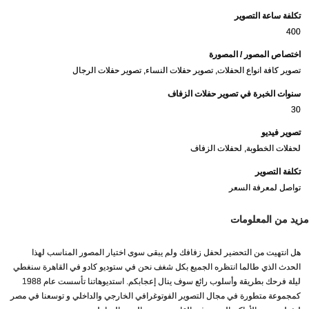
تكلفة ساعة التصوير
400
اختصاص المصور / المصورة
تصوير كافة انواع الحفلات, تصوير حفلات النساء, تصوير حفلات الرجال
سنوات الخبرة في تصوير حفلات الزفاف
30
تصوير فيديو
لحفلات الخطوبة, لحفلات الزفاف
تكلفة التصوير
تواصل لمعرفة السعر
مزيد من المعلومات
هل انتهيت من التحضير لحفل زفافك ولم يبقى سوى اختيار المصور المناسب لهذا
الحدث الذي طالما انتظره الجميع بكل شغف نحن في ستوديو كادو في القاهرة سنغطي
ليلة فرحك بطريقة وأسلوب رائع سوف ينال إعجابكم. استديوهاتنا تأسست عام 1988
كمجموعة متطورة في مجال التصوير الفوتوغرافي الخارجي والداخلي و توسعنا في مصر