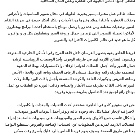
لنغطي جميع الأماكن الحيوية في القاهرة وبعض المدن الساحلية.
نمتلك طاقم عمل محترف يتميز بخبرته الطويلة في مجال تصوير المناسبات والأعراس
وحفلات الخطوبه وأعياد الميلاد وغيرها من الأحداث وابتكار أفكار جديدة في طريقة التقاط
الصور بوضعيات مختلفة ومن عدة زوايا وعمل مونتاج باستخدام أحدث البرامج ويختارون
الأماكن الجميلة للتصوير التي تزيد من جمال وروعة الصور ويتعاملون بكل ود و يواكبون
كل ما هو جديد في عالم الكاميرات الاحترافية والتصوير.
فريقنا الخاص يقوم بتصوير العرسان داخل قاعة الفرح وفي الأماكن الخارجية المفتوحة
ويقدمون النصائح اللازمة لهم في طريقة الوقوف وأخذ الوضعيات الرومانسية لزيادة
جمال الصور وأخذ أجمل اللقطات لخواتم الزفاف والاكسسوارات وبطاقة الدعوة
المصممة بطريقة رائعة وتفاصيل فستان الزفاف الجميلة وباقة الورد والحذاء الأبيض
وساعة العريس وديكورات القاعة والكوشة المنسقة بأجمل باقات الورد والطاولات
الموزعة داخل القاعة بطريقة تشد الأنظار والضيافة وقالب التورتة ذو الطبقات مع عمل
مونتاج رائع لجميع هذه التفاصيل بطريقة مميزة وفريدة.
نحن في ستوديو كادو في القاهرة نستخدم أحدث التقنيات والمعدات والكاميرات
الاحترافية لإنجاز عملنا بكل دقة وجودة عالية ونوفر أجمل ألبومات الصور بموديلات
وأشكال تناسب جميع الأذواق ونقدم الصور والفيديوهات على سيديهات خاصة بعد إجراء
التعديلات اللازمة. لمزيد من المعلومات عن الخدمات الإضافية والعروض تستطيع التواصل
معنا عن طريق الصفحة وسوف يقوم فريقنا الخاص بالرد عليك بأسرع وقت ممكن.