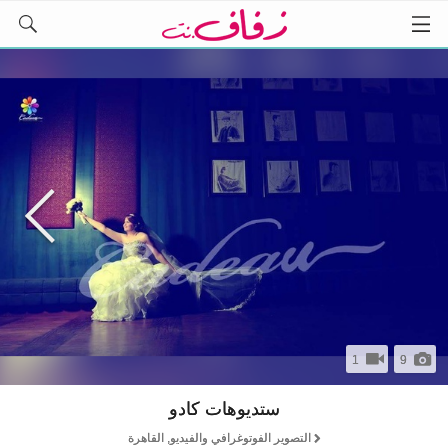
1
9
ستديوهات كادو
التصوير الفوتوغرافي والفيديو, القاهرة