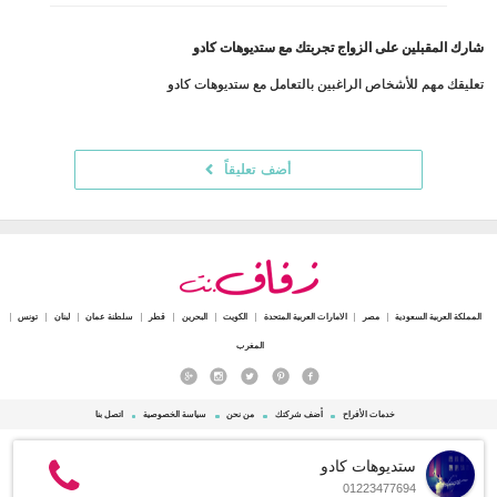
شارك المقبلين على الزواج تجربتك مع ستديوهات كادو
تعليقك مهم للأشخاص الراغبين بالتعامل مع ستديوهات كادو
أضف تعليقاً
المملكة العربية السعودية
مصر
الامارات العربية المتحدة
الكويت
البحرين
قطر
سلطنة عمان
لبنان
تونس
المغرب
خدمات الأفراح
أضف شركتك
من نحن
سياسة الخصوصية
اتصل بنا
© 2015 - 2026 Zafaf.net جميع الحقوق محفوظة.
ستديوهات كادو
01223477694