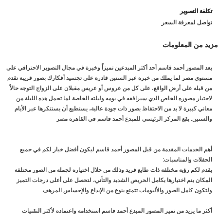
تكلفة التصوير
تواصل لمعرفة السعر
مزيد من المعلومات
يعد المصور أحمد قاسم أحد أكثر المبدعين تميزاً وخبرة في مجال التصوير الاحترافي على
مستوى مصر لما يملك من خبرة عبر السنين قادرة على تجسيد أفكارك بصور قريبة تقدم
من قبله على أرض الواقع، على كل من عروس أو عريس مقبلان على الزواج التوجه حالاً
لاختيار مصوره الخاص الذي سيرافقه في يومه وليلته الخاصة لما تحمل هذه الليلة من
معاني كبيرة لا بد من الاحتفاظ بصور ذات جودة عالية، يستطيع أن يستنكرها عبر الأيام
والسنين. يقع المركز الرئيسي للمبدع أحمد قاسم في القاهرة مصر
أهم الخدمات المقدمة من قبل المصور أحمد قاسم ليكون أفضل خيار لكم في جميع
الحفلات والمناسبات:
يقدم لكم رؤية مختلفة ذات طابع فريد وذلك من خلال اختياره لجملة من الصور مختلفة
المكان يتم اختيارها بكامل الحريص الشديد والتأني، لتحصل على أعلى درجات التميز
ولتكون كامل الصور والألبومات تتمتع بنوع من الإبداع والإحساس المرهف.
أكثر ما يزيد من تميز المصور المبدع أحمد قاسم استخدامه واعتماده لأكثر التقنيات