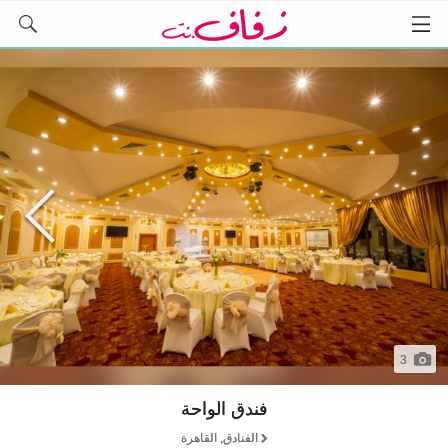
3
فندق الواحة
الفنادق, القاهرة