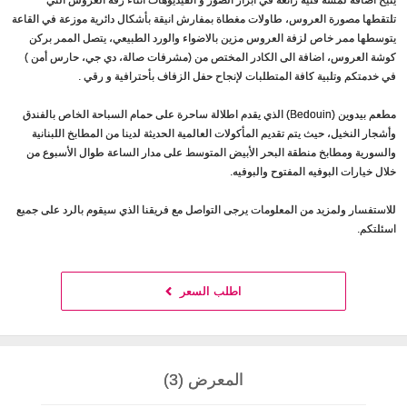
تلتقطها مصورة العروس، طاولات مغطاة بمفارش انيقة بأشكال دائرية موزعة في القاعة
يتوسطها ممر خاص لزفة العروس مزين بالاضواء والورد الطبيعي، يتصل الممر بركن
كوشة العروس، اضافة الى الكادر المختص من (مشرفات صالة، دي جي، حارس أمن )
في خدمتكم وتلبية كافة المتطلبات لإنجاح حفل الزفاف بأحترافية و رقي .
مطعم بيدوين (Bedouin) الذي يقدم اطلالة ساحرة على حمام السباحة الخاص بالفندق
وأشجار النخيل، حيث يتم تقديم المأكولات العالمية الحديثة لدينا من المطابخ اللبنانية
والسورية ومطابخ منطقة البحر الأبيض المتوسط على مدار الساعة طوال الأسبوع من
خلال خيارات البوفيه المفتوح والبوفيه.
للاستفسار ولمزيد من المعلومات يرجى التواصل مع فريقنا الذي سيقوم بالرد على جميع
اسئلتكم.
اطلب السعر
المعرض (3)