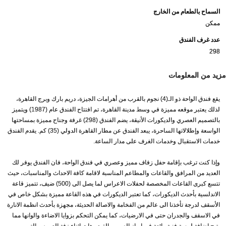
السماح بالطعام من الخارج
ممكن
عدد غرف الفندق
298
مزيد من المعلومات
يقع فندق الواحة ذو الـ(4) نجوم بالقرب من أهرامات الجيزة، دريم بارك وبرج القاهرة،
لذلك يعتبر موقعه مميزة في وسط مدينة القاهرة، تم افتتاح الفندق عام (1987) ويتميز
بالتصميم العصري والديكورات الأنيقة، يضم الفندق (298) غرفة وجناح مميزة بمساحتها
الواسعة وإطلالاتها الساحرة، يبعد الفندق عن مطار القاهرة الدولي (35) كم. يقدم الفندق
خدمات الاستقبال وخدمات الغرف على مدار الساعة.
وإذا كنت ترغب بإقامة حفل زفاف مميز وعصري في فندق الواحة، فان الفندق يوفر لك
العديد من المرافق والقاعات والمطاعم المناسبة لاقامة كافة الاحداث والمناسبات، حيث
تتسع كبرى القاعات المخصصة لحفلات الاعراس لما يصل الى (500) ضيف، تتميز قاعة
الاندلسية بأحدث الديكورات، كما تعتبر الديكورات في هذه القاعة مميزة بشكل خاص في
الأسقف لدرجة تأخذنا الى عالم من الفخامة والاصالة الحديثة، مجهزة بأحدث انظمة الانارة
في الاسقف والجدران حتى في الارضيات، كما يمكن التحكم بزوايا الاضاءة والوانها مما
يتيح اضافة لمسة فنية رائعة في ابراز الصور و الفيديوهات اثناء زفة العروس التي