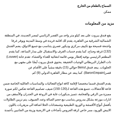
السماح بالطعام من الخارج
ممكن
مزيد من المعلومات
يقع فندق بيروت على بعد كيلو متر واحد من القصر الرئاسي لمصر الجديدة، في المنطقة
الشمالية الشرقية من القاهرة، يقدم لك اقامة فريدة في وسط المدينة ويوفر غرفا
واجنحة فسيحة مع تكييف مركزي وديكور عصري يتناسب مع جميع الاذواق، يضم الفندق
(132) غرفة وجناح، كما يقدم خدمات الغرف والاستقبال على مدار الساعة، كما يقدم
المطعم الرئيسي بوفيه إفطار يومي قائمة انتقائية للغداء والعشاء. تقدم حانة (Louver)
ذات الطراز البريطاني الوجبات الخفيفة. يحتوي فندق بيروت أيضًا على مقهى مع
الحلويات. يبعد فندق Beirut حوالي (15) دقيقة مشياً على الأقدام عن
قصر(BaronEmpain). كما يبعد عن مطار القاهرة الدولي (9) كم.
يقدم الفندق قسما مخصصا لإقامة كافة انواع الفعاليات والمناسبات العائلية الخاصة ضمن
قاعة للأحتفالات، تتسع هذه القاعة لـ(120-150) ضيف، تصاميم القاعة تعكس لكم صورة
مميزة من الرقي والفخامة، تتميز بديكورات غاية في الروعة في الجدران والأسقف من
انارات موزعة بشكل مدروس يتناسب مع حجم الصالة وعدد الضيوف، يتم تزيين الطاولات
بأفضل أنواع الأقمشة و الورود الطبيعية وشمعدانات الحلا اضافة الى مزهريات باللون
الابيض للورود، ممر خاص لزفة العروس بأضاءات في الارضية وزينة من الجانبين بأعمدة