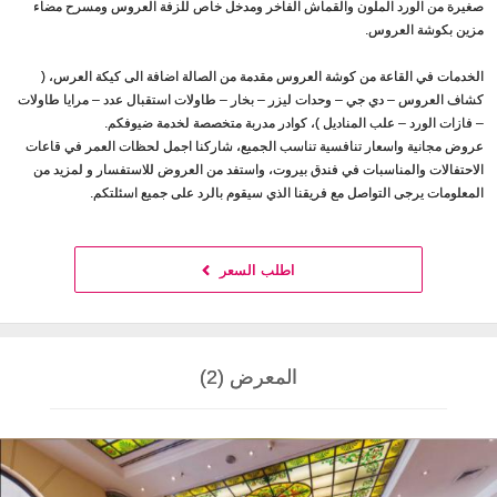
صغيرة من الورد الملون والقماش الفاخر ومدخل خاص للزفة العروس ومسرح مضاء
مزين بكوشة العروس.
الخدمات في القاعة من كوشة العروس مقدمة من الصالة اضافة الى كيكة العرس، (
كشاف العروس – دي جي – وحدات ليزر – بخار – طاولات استقبال عدد – مرايا طاولات
– فازات الورد – علب المناديل )، كوادر مدربة متخصصة لخدمة ضيوفكم.
عروض مجانية واسعار تنافسية تناسب الجميع، شاركنا اجمل لحظات العمر في قاعات
الاحتفالات والمناسبات في فندق بيروت، واستفد من العروض للاستفسار و لمزيد من
المعلومات يرجى التواصل مع فريقنا الذي سيقوم بالرد على جميع اسئلتكم.
اطلب السعر
المعرض (2)