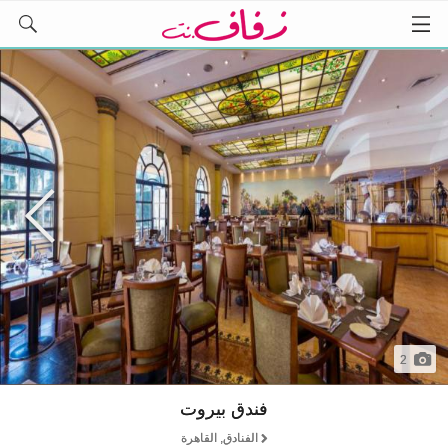
2
فندق بيروت
الفنادق, القاهرة