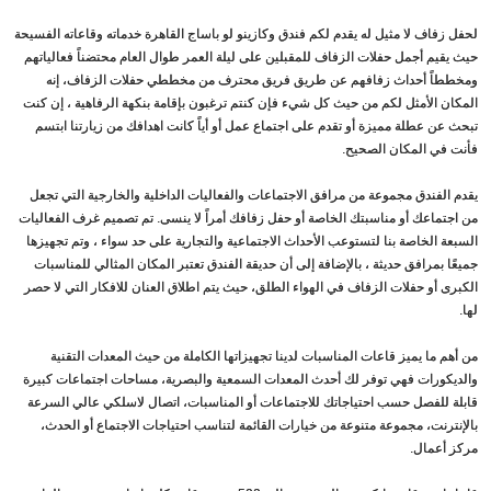
لحفل زفاف لا مثيل له يقدم لكم فندق وكازينو لو باساج القاهرة خدماته وقاعاته الفسيحة
حيث يقيم أجمل حفلات الزفاف للمقبلين على ليلة العمر طوال العام محتضناً فعالياتهم
ومخططاً أحداث زفافهم عن طريق فريق محترف من مخططي حفلات الزفاف، إنه
المكان الأمثل لكم من حيث كل شيء فإن كنتم ترغبون بإقامة بنكهة الرفاهية ، إن كنت
تبحث عن عطلة مميزة أو تقدم على اجتماع عمل أو أياً كانت اهدافك من زيارتنا ابتسم
فأنت في المكان الصحيح.
يقدم الفندق مجموعة من مرافق الاجتماعات والفعاليات الداخلية والخارجية التي تجعل
من اجتماعك أو مناسبتك الخاصة أو حفل زفافك أمراً لا ينسى. تم تصميم غرف الفعاليات
السبعة الخاصة بنا لتستوعب الأحداث الاجتماعية والتجارية على حد سواء ، وتم تجهيزها
جميعًا بمرافق حديثة ، بالإضافة إلى أن حديقة الفندق تعتبر المكان المثالي للمناسبات
الكبرى أو حفلات الزفاف في الهواء الطلق، حيث يتم اطلاق العنان للافكار التي لا حصر
لها.
من أهم ما يميز قاعات المناسبات لدينا تجهيزاتها الكاملة من حيث المعدات التقنية
والديكورات فهي توفر لك أحدث المعدات السمعية والبصرية، مساحات اجتماعات كبيرة
قابلة للفصل حسب احتياجاتك للاجتماعات أو المناسبات، اتصال لاسلكي عالي السرعة
بالإنترنت، مجموعة متنوعة من خيارات القائمة لتناسب احتياجات الاجتماع أو الحدث،
مركز أعمال.