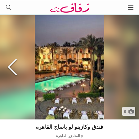
9
فندق وكازينو لو باساج القاهرة
الفنادق, القاهرة