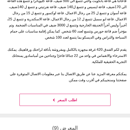
قاعاتنا هي قاعة بانكويت والتي تتسع الى 500 ضيف، قاعة كليوباترا و تتسع هذه القاعة
الى 170ضيف، قاعة ايسيس و تتسع ل140 ضيف، قاعة نفرتيتي و تتسع ل 140ضيف،
قاعة أسوان و تتسع ل 25 من رجال الاعمال، قاعة لوكسور و تتسع ل 15 من رجال
الاعمال، قاعة ابو سمبل تتسع ل 12 من رجال الاعمال، قاعة الاسكندرية و تتسع ل 25،
أخيراً وليس آخراً الحديقة الخارجية وتتسع ل 3000 ضيف في المناسبات الضخمة. وتم
مؤخراً ضم قاعة حورس وتتسع لعدد 60 شخص. كما يمكن إقامة مناسبات على حمام
السباحة والتراس وفي الديسكو بما يتسع لعدد 100 شخص.
يقدم لكم الفندق 420 غرفة مجهزة بالكامل ومفروشة بأناقة لراحتك ورفاهيتك. يمكنك
الاسترخاء والانغماس في واحد من 22 جناحًا فاخرًا وجناحين من أمباسادور يمنحانك
التجربة الحقيقية للملكية.
يمكنكم معرفة المزيد عنا عن طريق الاتصال بنا عبر معلومات الاتصال المتوفرة على
صفحتنا وسنجيبكم في أقرب وقت ممكن.
اطلب السعر
المعرض (9)