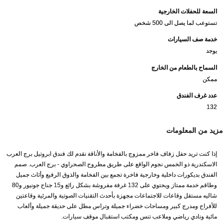
السعة للحفلات الخارجية
تستوعب لما يصل الى 500 شخص
خدمة صف السيارات
يوجد
السماح بالطعام من الخارج
ممكن
عدد غرف الفندق
132
مزيد من المعلومات
إذا كنت تريد حفل زفاف فاخر ممزوج بالفخامة والأناقة نقدم لك فندق ابروتيل برج العرب
الاسكندرية ذو الخمس نجوم الواقع على طريق مطروح الصحراوي - برج العرب. صمم
الفندق بديكورات داخلية وخارجية فاخرة تجمع بين الفخامة والذوق الرفيع وأثاث جميل
وطاقم خدمة ممتاز ويحتوي على 132 غرفة مفروشة بشكل رائع و15 جناح جونيور و80
شاليه مستقل وقاعات للاجتماعات مجهزة بأحدث التقنيات الصوتية والمرئية وقاعتين
للأفراح ومدرج كبير ومساحات خضراء جميلة وتراس مطل على حديقة جميلة وألعاب
مائية ونادي رياضي وملاعب تنس ومكتب استقبال موقف سيارات.