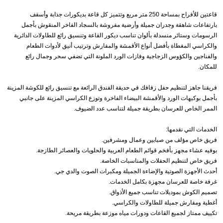
قاعتين للأفراح بمساحة 250 متر مربع وتتميز كل قاعة بديكورات جذابة وأسقف
بارتفاعات شاهقة وجدران جميلة وأرضية مفروشة بالسجاد الفاخر المنقوش بأجمل
الرسومات وستائر منسدلة بألوان تناسب ديكور القاعة وتنسيق رائع للطاولات الدائرية
والكراسي المغطاة بأفضل أنواع الأقمشة والمفارش وترتيب أنيق لأدوات الطعام
والفناجين والكؤوس الزجاجية وفازات الورد الملونة التي تضفي سحر وجمال رائع
للمكان.
فريقنا جاهز لتنظيم حفل زفافك في حديقة الفندق الرائعة مع تنسيق رائع للكوشة المزينة
بأجمل بوكيهات الورد والأقمشة البيضاء الفاخرة وتوزع الكراسي المزينة على جانبي
الممر الخاص للعرسان بطريقة جميلة لتناسب عدد الضيوف.
الخدمات التي نقدمها:
فريق خاص مؤلف من صبابين وعمال ومشرفين.
بوفيه عشاء مجهز بأفخم قوائم الطعام العربية والحلويات والعصائر الطازجة.
فريق خاص لتنظيم الحفلات والمناسبات الخاصة.
أحدث الأجهزة الصوتية والإضاءة الجميلة ومكبرات الصوت والدي جي.
غرفة خاصة للعرسان مجهزة بكامل الخدمات.
تصميم الكوش بموديلات تناسب جميع الأذواق.
أغطية ومفارش جميلة للطاولات والكراسي.
تكييف ممتاز لجميع القاعات ودورات مياه موزعة بطريقة مريحة.