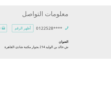
معلومات التواصل
0122528****
أظهر الرقم
ت
العنوان
ش.خالد بن الوليد 214 بجوار مكتبة شادى-القاهرة