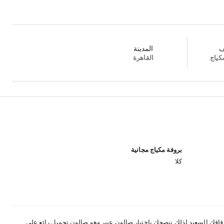
ف
المدينة
كياج
القاهرة
بروفة مكياج مجانية
كلا
زفافك السعيد لذلك ننصحك باختيار صالون عبير وهو صالون تجميل رائع على