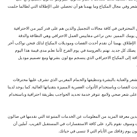
عر وفي مجال المكياج وما يهمنا هو أن تحصلي على الإطلالة التي لطالما حلمت
المحترفين في كافة مجالات التجميل والذين هم على قدر كبير من الاحترافية
ي يومك المميز. نحن نراعي مقاييس العمل الاحترافي وهي النظافة والدقة
لى الإطلاق. يهمنا أن نقدم أحدث القصات وموديلات المكياج لذلك فنحن نواكب آخر
ك كل جديد. نهتم بالعروسة في يوم الفرح لأننا نعلم مدى قيمة هذا اليوم
إضافة إلى المكياج الاحترافي الذي ينسجم مع لون بشرتها ومع تصميم موديل
لشعر والعناية بالبشرة وتنظيفها والحمام المغربي الذي تشرف عليها محترفات
القصات وباستخدام الأدوات العصرية المميزة بتقنياتها العالية. كما يوجد لدينا
لى شعر صحي ولامع. تتوفر خدمة تحديد الحواجب بطريقة احترافية وباستخدام
يدين معرفة المزيد من المعلومات عن الخدمات المتنوعة التي نقدمها في صالون
ت وسوف نقوم بالرد على كافة الاستفسارات في المستقبل القريب. آملين أن
ن يوم زفافك من الأيام التي لا تنسى في حياتك.