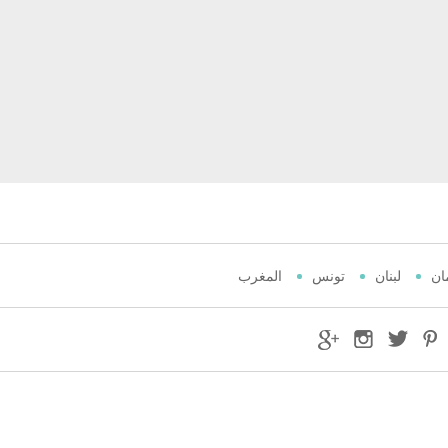
ان
لبنان
تونس
المغرب