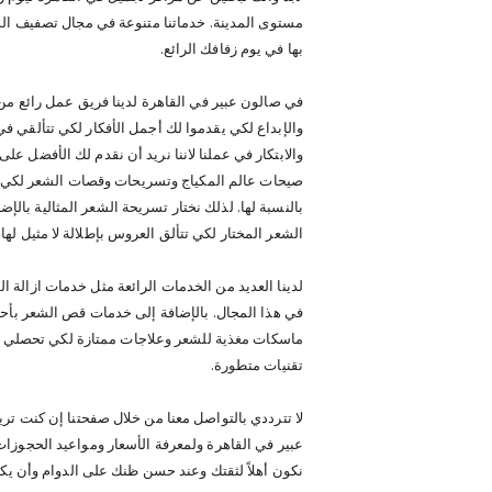
مستوى المدينة. خدماتنا متنوعة في مجال تصفيف الش
بها في يوم زفافك الرائع.
في صالون عبير في القاهرة لدينا فريق عمل رائع من 
والإبداع لكي يقدموا لك أجمل الأفكار لكي تتألقي ف
والابتكار في عملنا لاننا نريد أن نقدم لك الأفضل ع
صيحات عالم المكياج وتسريحات وقصات الشعر لكي يصل
بالنسبة لها. لذلك نختار تسريحة الشعر المثالية بال
الشعر المختار لكي تتألق العروس بإطلالة لا مثيل لها.
لدينا العديد من الخدمات الرائعة مثل خدمات ازالة ا
في هذا المجال. بالإضافة إلى خدمات قص الشعر بأحدث 
ماسكات مغذية للشعر وعلاجات ممتازة لكي تحصلي ع
تقنيات متطورة.
لا تترددي بالتواصل معنا من خلال صفحتنا إن كنت تر
عبير في القاهرة ولمعرفة الأسعار ومواعيد الحجوزا
نكون أهلاً لثقتك وعند حسن ظنك على الدوام وأن يكو