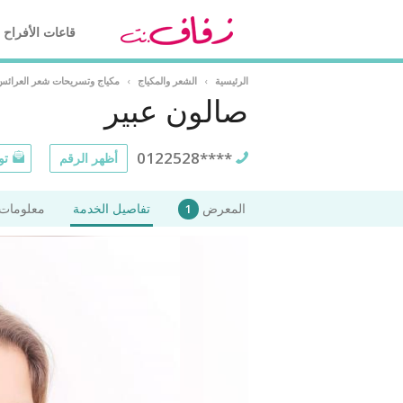
قاعات الأفراح
الرئيسية
›
الشعر والمكياج
›
مكياج وتسريحات شعر العرائس
صالون عبير
0122528****
أظهر الرقم
تو
المعرض
تفاصيل الخدمة
معلومات 
1