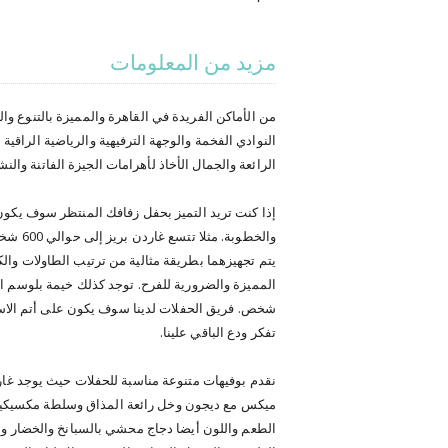
مزيد من المعلومات
من الأماكن الفريدة في القاهرة والمميزة بالتنوع وا
النوادي الفخمة والوجهة الترفيهية والرياضية الراقية
الرائعة والجمال الأخاذ لأهرامات الجيزة الفاتنة وا
إذا كنت تريد التميز بحفل زفافك المنتظر سوف يكون
يتم تجهيزهما بطريقة مثالية من ترتيب الطاولات وال
شخص. فريق الحفلات لدينا سوف يكون على أتم الاستع
تفكر ودع الباقي علينا.
نقدم بوفيهات متنوعة مناسبة للحفلات حيث يوجد غا
ميكس مع ديجون وخل رائعة المذاق وسلطة مكسيكية وغ
الطعم واللون أيضا دجاج محشي بالسبانخ والخضار 