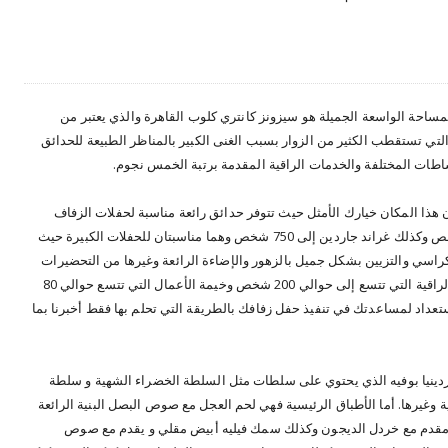
لمساحة الواسعة الجميلة هو سيزونز كانتري كلوب القاهرة والذي يعتبر من
 التي تستقطب الكثير من الزوار بسبب الغنى الكبير بالمناظر الطبيعة للحدائق
لنشاطات المختلفة والخدمات الراقية المقدمة برتبة الخمس نجوم.
 هذا المكان خيارك الأمثل حيث تتوفر حدائق رائعة مناسبة لحفلات الزفاف
والخطوبة. مثلا تتسع غاردن بريز إلى حوالي 600 شخص وكذلك غراند جاردين إلى 750 شخص وهما مناسبتان للحفلات الكبيرة حيث
كراسي والتزيين بشكل جميل بالزهور والإضاءة الرائعة وغيرها من التحضيرات
المميزة والضرورية للفرح. توجد كذلك خيمة بلوسم الراقية التي تتسع إلى حوالي 200 شخص وخيمة الأعمال التي تتسع حوالي 80
داد لمساعدتك في تنفيذ حفل زفافك بالطريقة التي تحلم بها فقط أخبرنا بما
ردينيا بوفيه الذي يحتوي على سلطات مثل السلطة الخضراء الشهية و سلطة
يرها. أما الأطباق الرئيسية فهي لحم العجل مع صوص البصل البنية الرائعة
ومقدم مع خردل الديجون وكذلك سمك فيليه أبيض مقلي و يقدم مع صوص