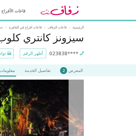
قاعات الأفراح
الرئيسية
›
قاعات الزفاف
›
قاعات افراح في القاهرة
›
حف
سيزونز كانتري كلوب
023838****
أظهر الرقم
تواص
المعرض
تفاصيل الخدمة
معلومات 
2