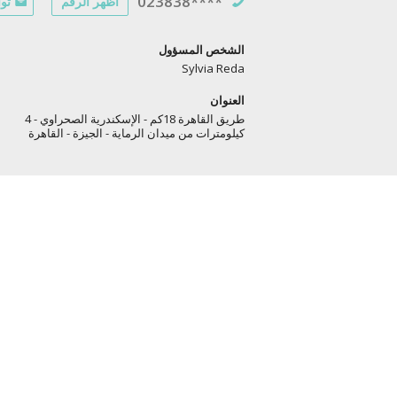
023838****
أظهر الرقم
توا
الشخص المسؤول
Sylvia Reda
العنوان
طريق القاهرة 18كم - الإسكندرية الصحراوي - 4
كيلومترات من ميدان الرماية - الجيزة - القاهرة