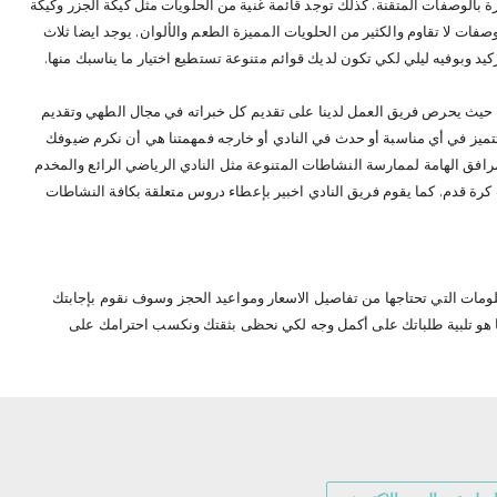
 بالوصفات المتقنة. كذلك توجد قائمة غنية من الحلويات مثل كيكة الجزر وكيكة
صفات لا تقاوم والكثير من الحلويات المميزة الطعم والألوان. يوجد ايضا ثلاث
يد وبوفيه ليلي لكي تكون لديك قوائم متنوعة تستطيع اختيار ما يناسبك منها.
ية حيث يحرص فريق العمل لدينا على تقديم كل خبراته في مجال الطهي وتقديم
 تتميز في أي مناسبة أو حدث في النادي أو خارجه فمهمتنا هي أن نكرم ضيوفك
المرافق الهامة لممارسة النشاطات المتنوعة مثل النادي الرياضي الرائع والمخدم
ة قدم. كما يقوم فريق النادي اخبير بإعطاء دروس متعلقة بكافة النشاطات
ومات التي تحتاجها من تفاصيل الاسعار ومواعيد الحجز وسوف نقوم بإجابتك
 هو تلبية طلباتك على أكمل وجه لكي نحظى بثقتك ونكسب احترامك على