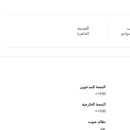
ف
المدينة
نوادي
القاهرة
السعة للمدعوين
500++
السعة الخارجية
500++
نظام صوت
نعم