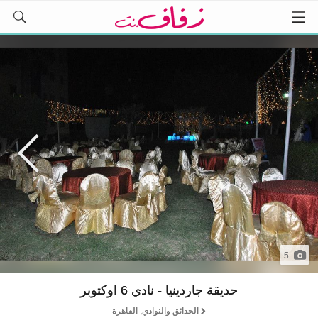
5
حديقة جاردينيا - نادي 6 اوكتوبر
الحدائق والنوادي, القاهرة