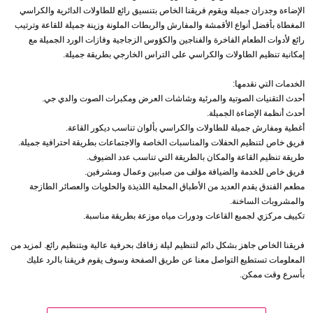
الإضاءة وجدران جميلة ويقوم فريقنا الخاص بتنسيق رائع للطاولات الدائرية والكراسي
المغطاة بأفضل أنواع الأقمشة والمفارش والربطات الملونة وزينة جميلة للقاعة وترتيب
رائع لأدوات الطعام الفاخرة والفناجين والكؤوس الزجاجية وفازات الورد الجميلة مع
إمكانية تنظيم الطاولات والكراسي على التراس الخارجي بطريقة جميلة.
الخدمات التي نقدمها:
أحدث التقنيات الصوتية والمرئية وشاشات العرض ومكبرات الصوت والدي جي.
أحدث أنظمة الإضاءة الجميلة.
أغطية ومفارش جميلة للطاولات والكراسي بألوان تناسب ديكور القاعة.
فريق خاص لتنظيم الحفلات والمناسبات الخاصة والاجتماعات بطريقة احترافية جميلة.
طريقة تنظيم القاعة والمكان بالطريقة التي تناسب عدد الضيوف.
فريق خاص للخدمة والضيافة مؤلف من صبابين وعمال ومشرفين.
مطعم الفندق يقدم العديد من الأطباق المحلية اللذيذة والحلويات والعصائر الطازجة
والمشروبات الساخنة.
تكييف مركزي لجميع القاعات ودورات مياه موزعة بطريقة مناسبة.
فريقنا الخاص جاهز بشكل دائم لتنظيم ليلة زفافك بحرفية عالية وبتنظيم رائع. لمزيد من
المعلومات تستطيع التواصل معنا عن طريق الصفحة وسوف يقوم فريقنا بالرد عليك
بأسرع وقت ممكن.