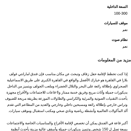
السعة الداخلية
100-300
موقف للسيارات
نعم
نظام صوت
نعم
مزيد من المعلومات
إذا كنت تخطط لإقامة حفل زفاف وتبحث عن مكان مناسب فإن فندق امارانتي غولف
بلازا في القاهرة هو خيارك الأفضل والواقع في القاهرة الكبرى على طريق الاسماعيلية
الصحراوي بإطلالة رائعة على البحر والتلال الخضراء وملعب الجولف ويتميز من الداخل
بديكورات جميلة وأثاث مريح وفريق خدمة ممتاز و6 قاعات للاجتماعات والأفراح مجهزة
بأحدث التقنيات الصوتية والمرئية والكراسي والطاولات الموزعة بطريقة مريحة للضيوف
وتراس خارجي بإطلالة رائعة ومسبحين داخلي وخارجي والعديد من المطاعم التي تقدم
ألذ المأكولات العالمية وأنشطة رياضية ونادي صحي ومكتب استقبال وموقف سيارات.
أكبر قاعة في الفندق يمكن أن تخصص لإقامة الأفراح والمناسبات الخاصة والاجتماعات
بسعة تصل ل 150 شخص وتتميز بديكورات جميلة وأسقف عالية مزينة بأحدث أنظمة