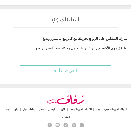
التعليقات (0)
شارك المقبلين على الزواج تجربتك مع كاترينج ماسترز ويدنغ
تعليقك مهم للأشخاص الراغبين بالتعامل مع كاترينج ماسترز ويدنغ
أضف تعليقاً
المملكة العربية السعودية
مصر
الامارات العربية المتحدة
الكويت
البحرين
قطر
سلطنة عمان
لبنان
تونس
المغرب