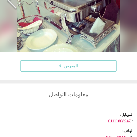
المعرض
معلومات التواصل
الموبايل:
01111608947
الهاتف: