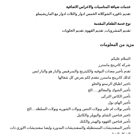
خدمات ضيافة المناسبات والاعراس الاضافية
تقديم نافوره الشوكلاته الخمس ادوار والثلاث ادوار مع الماريشيملو
نوع خدمة الطعام المقدمة
تقديم المشروبات, تقديم القهوة, تقديم الحلويات
مزيد من المعلومات
السلام عليكم
شركه كاترينج ماسترز
تقدم تأجير معدات البوفيه والكيترنج والسرفيس والبار هو والبار ايس
لذلك كاترينج ماسترز تتقدم لكم بعرض كل شغالها
تاجير اطباق الرستو والحلو
تأجير الشوك والمعالق .....الخ
تأجير الكاس التركى
تأجير الهاى بول
تأجير بولات ام على وبولات النتس وبولات الشوربه وبولات السلطه.....الخ
تاجير فناجين الشاى والبويلر والكاتيل
تأجير فناجين القهوه والهيتر والكنك
تأجير السفنديشات المستطيله والسفنديشات المدوره وايضا سفنديشات الاوزى ذات
الشكل الجذاب